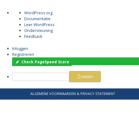
Over
WordPress.org
WordPress
Documentatie
Leer WordPress
Ondersteuning
Feedback
Inloggen
Registreren
Check PageSpeed Score
Zoeken
Ga
ALGEMENE VOORWAARDEN & PRIVACY STATEMENT
naar
de
inhoud