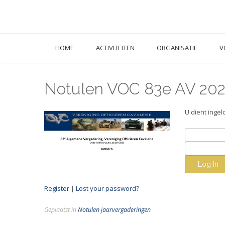
HOME
ACTIVITEITEN
ORGANISATIE
V
Notulen VOC 83e AV 20
U dient ingel
Register
|
Lost your password?
Geplaatst in
Notulen jaarvergaderingen